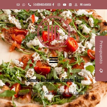
(+34)946545816
Mi cuenta
Presupuesto
Sémola Rimacinata Caputo 1kg
Inicio
/
Harina
/ Sémola Rimacinata Caputo 1kg