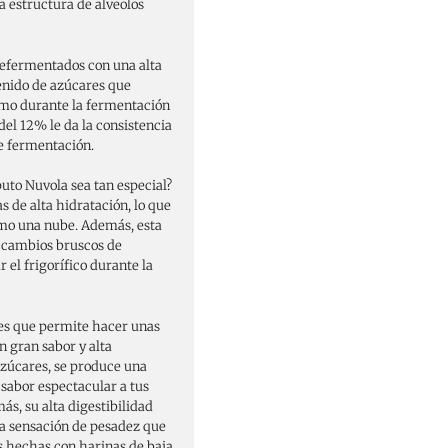
a estructura de alveolos
refermentados con una alta
tenido de azúcares que
omo durante la fermentación
del 12% le da la consistencia
de fermentación.
uto Nuvola sea tan especial?
 de alta hidratación, lo que
omo una nube. Además, esta
s cambios bruscos de
 el frigorífico durante la
 es que permite hacer unas
 gran sabor y alta
 azúcares, se produce una
 sabor espectacular a tus
s, su alta digestibilidad
esa sensación de pesadez que
s hechas con harinas de baja