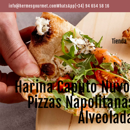
info@hermesgourmet.com
WhatsApp
(+34) 94 654 58 16
Tienda
Harina Caputo Nuvo
Pizzas Napolitana
Alveolad