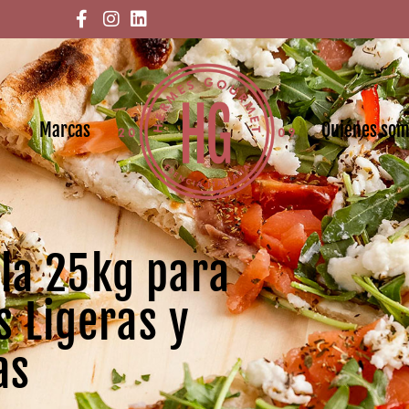
Marcas
Quiénes so
la 25kg para
s Ligeras y
as