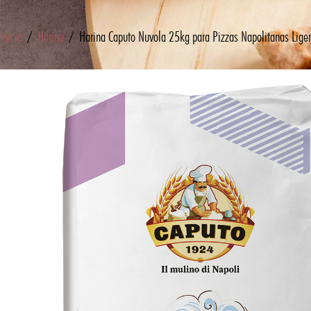
Inicio
/
Harina
/ Harina Caputo Nuvola 25kg para Pizzas Napolitanas Liger