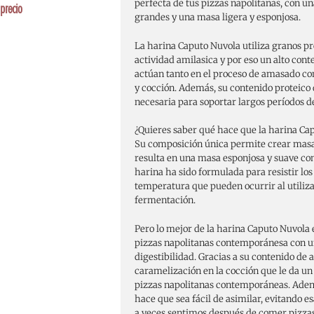
perfecta de tus pizzas napolitanas, con un
precio
grandes y una masa ligera y esponjosa.
La harina Caputo Nuvola utiliza granos p
actividad amilasica y por eso un alto con
actúan tanto en el proceso de amasado c
y cocción. Además, su contenido proteico 
necesaria para soportar largos períodos 
¿Quieres saber qué hace que la harina Cap
Su composición única permite crear masas
resulta en una masa esponjosa y suave c
harina ha sido formulada para resistir lo
temperatura que pueden ocurrir al utilizar
fermentación.
Pero lo mejor de la harina Caputo Nuvola
pizzas napolitanas contemporánesa con un
digestibilidad. Gracias a su contenido de
caramelización en la cocción que le da un
pizzas napolitanas contemporáneas. Ademá
hace que sea fácil de asimilar, evitando 
a veces sentimos después de comer pizza