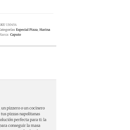
SKU
130454
Categorías
Especial Pizza
,
Harina
Marca:
Caputo
, un pizzero o un cocinero
a tus pizzas napolitanas
lución perfecta para ti: la
 para conseguir la masa