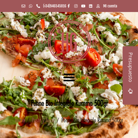
(+34)946545816
Mi cuenta
Presupuesto
Penne Bio Integrale Rummo 500gr
Inicio
/
Pasta y Arroz
/ Penne Bio Integrale Rummo 500gr