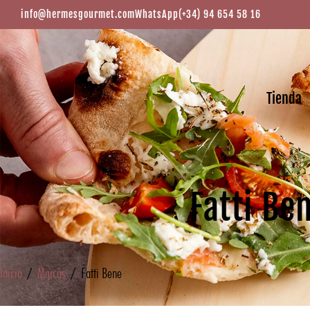
info@hermesgourmet.com
WhatsApp
(+34) 94 654 58 16
Tienda
Fatti Be
Inicio
/
Marcas
/ Fatti Bene