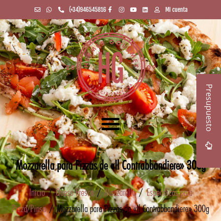
(+34)946545816
Mi cuenta
Presupuesto
Mozzarella para Pizzas de «Il Contrabbandiere» 300g
Inicio
/
Queso Fresco
/
Mozzarella
/
Especificas para
Pizza/Pinsa
/ Mozzarella para Pizzas de «Il Contrabbandiere» 300g