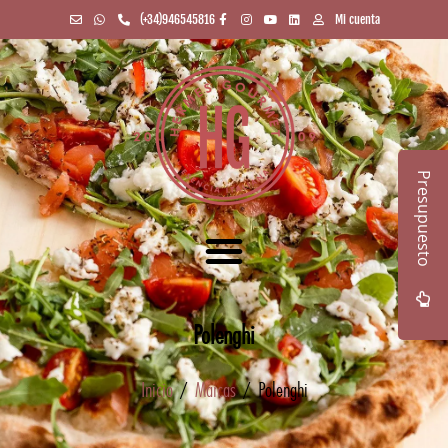
(+34)946545816
Mi cuenta
Presupuesto
Polenghi
Inicio
/
Marcas
/ Polenghi