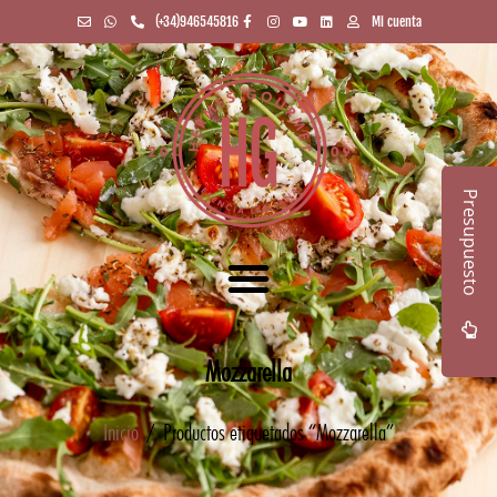
(+34)946545816
Mi cuenta
Presupuesto
Mozzarella
Inicio
/ Productos etiquetados “Mozzarella”