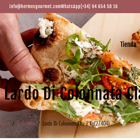
info@hermesgourmet.com
WhatsApp
(+34) 94 654 58 16
Tienda
Lardo Di Colonnata Cl
Inicio
/
Embutidos
/ Lardo Di Colonnata Clai 2 Kg(27404)