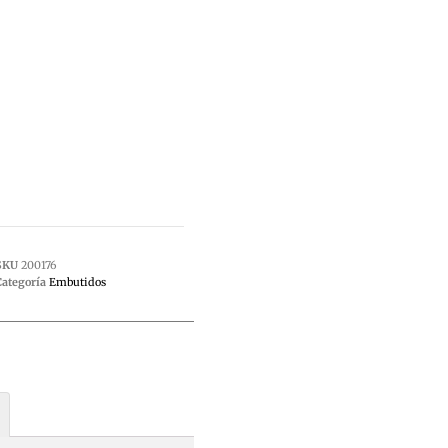
SKU
200176
Categoría
Embutidos