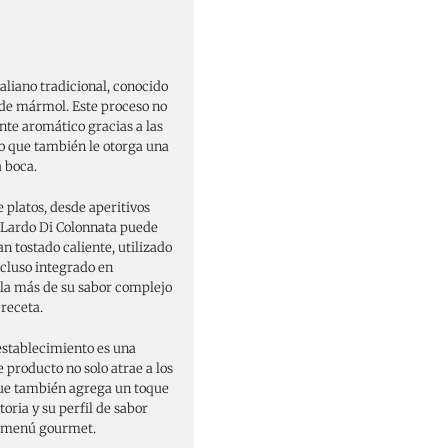
aliano tradicional, conocido
 de mármol. Este proceso no
nte aromático gracias a las
no que también le otorga una
a boca.
e platos, desde aperitivos
 Lardo Di Colonnata puede
n tostado caliente, utilizado
ncluso integrado en
vela más de su sabor complejo
receta.
 establecimiento es una
e producto no solo atrae a los
 que también agrega un toque
oria y su perfil de sabor
r menú gourmet.