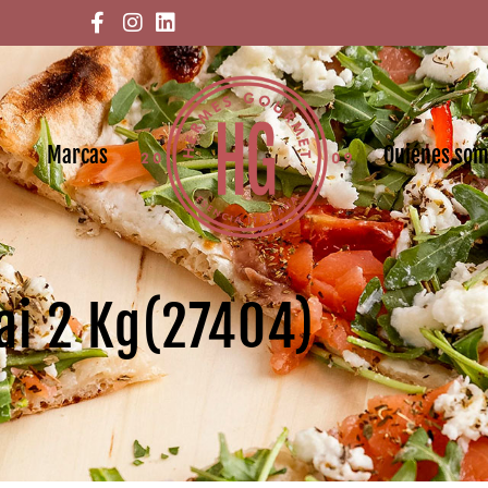
Marcas
Quiénes so
ai 2 Kg(27404)