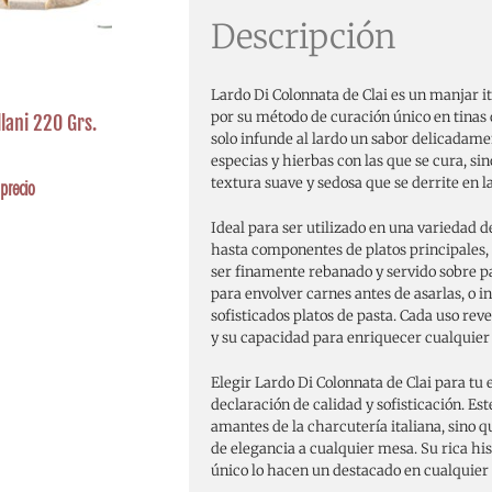
Descripción
Lardo Di Colonnata de Clai es un manjar it
por su método de curación único en tinas
llani 220 Grs.
solo infunde al lardo un sabor delicadame
especias y hierbas con las que se cura, si
textura suave y sedosa que se derrite en l
precio
Ideal para ser utilizado en una variedad d
hasta componentes de platos principales,
ser finamente rebanado y servido sobre pa
para envolver carnes antes de asarlas, o i
sofisticados platos de pasta. Cada uso re
y su capacidad para enriquecer cualquier 
Elegir Lardo Di Colonnata de Clai para tu
declaración de calidad y sofisticación. Est
amantes de la charcutería italiana, sino
de elegancia a cualquier mesa. Su rica hist
único lo hacen un destacado en cualquie