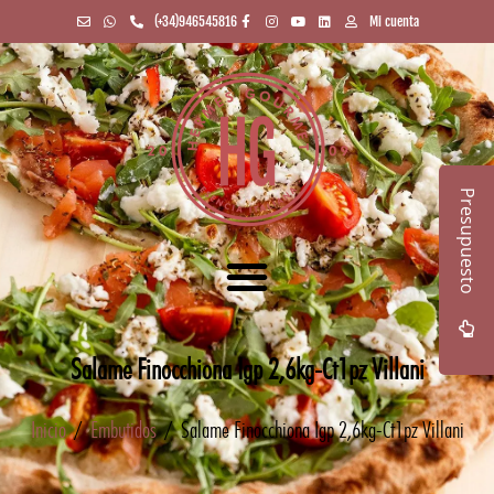
(+34)946545816
Mi cuenta
Presupuesto
Salame Finocchiona Igp 2,6kg-Ct1pz Villani
Inicio
/
Embutidos
/ Salame Finocchiona Igp 2,6kg-Ct1pz Villani