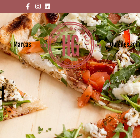
Marcas
Quiénes so
d