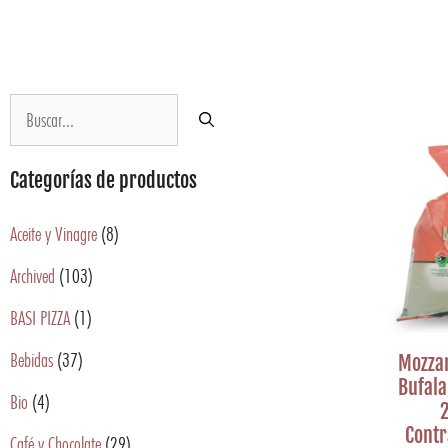
Categorías de productos
Aceite y Vinagre
(8)
Archived
(103)
BASI PIZZA
(1)
Bebidas
(37)
Mozzar
Bufal
Bio
(4)
2
Cont
Café y Chocolate
(29)