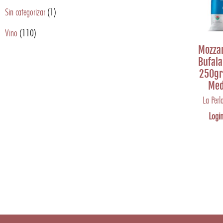
Sin categorizar
(1)
Vino
(110)
Mozzar
Bufal
250gr
Med
La Perl
Login