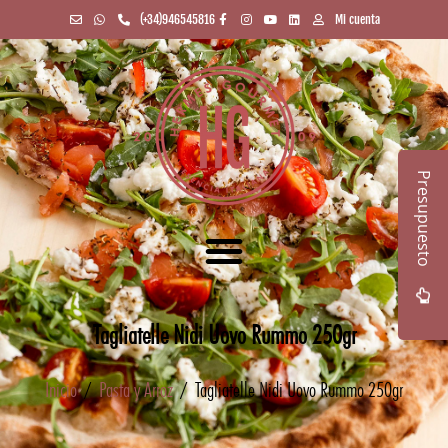
(+34)946545816
Mi cuenta
Presupuesto
Tagliatelle Nidi Uovo Rummo 250gr
Inicio
/
Pasta y Arroz
/ Tagliatelle Nidi Uovo Rummo 250gr