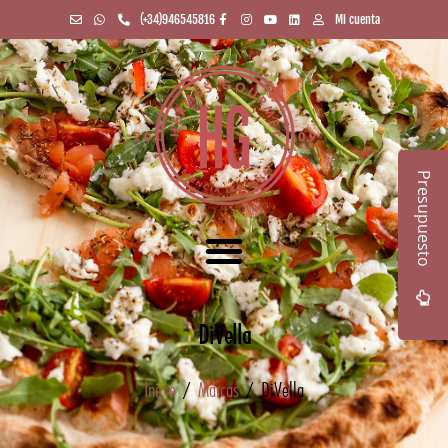
(+34)946545816
Mi cuenta
Presupuesto
DiVella
Inicio
/
Marcas
/ DiVella