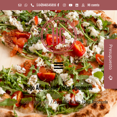
(+34)946545816
Mi cuenta
Presupuesto
Sugo Alla Ricotta 260gr Agromonte
Inicio
/
Salsa para pasta
/ Sugo Alla Ricotta 260gr Agromonte