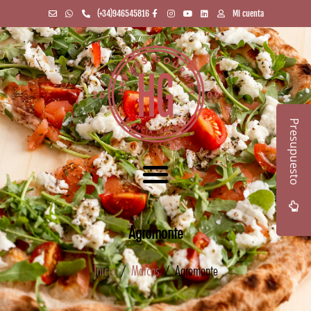
(+34)946545816
Mi cuenta
Presupuesto
Agromonte
Inicio
/
Marcas
/ Agromonte