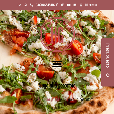
(+34)946545816
Mi cuenta
Presupuesto
Sugo alla pescatora
Inicio
/
Salsa para pasta
/ Sugo alla pescatora