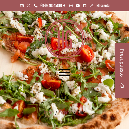
(+34)946545816
Mi cuenta
Presupuesto
Cirio
Inicio
/
Marcas
/ Cirio