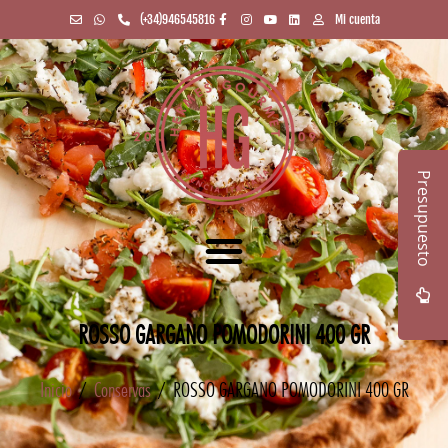
(+34)946545816
Mi cuenta
Presupuesto
ROSSO GARGANO POMODORINI 400 GR
Inicio
/
Conservas
/ ROSSO GARGANO POMODORINI 400 GR