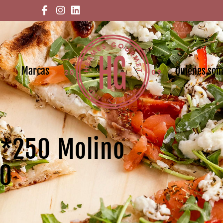
Marcas
Quiénes so
 2*250 Molino
10