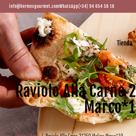
info@hermesgourmet.com
WhatsApp
(+34) 94 654 58 16
Tienda
Raviolo Alla Carne
Marco*
Inicio
/
Pasta y Arroz
/ Raviolo Alla Carne 2*250 Molino Marco*10