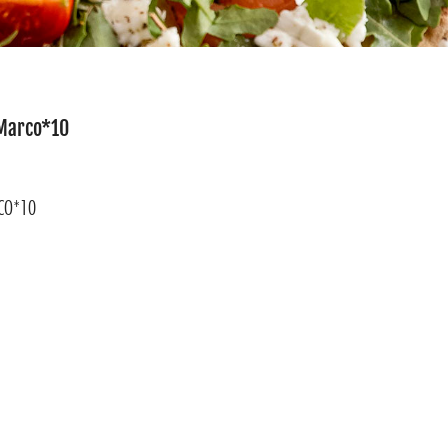
 Marco*10
CO*10