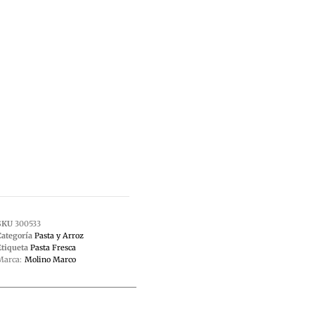
SKU
300533
Categoría
Pasta y Arroz
Etiqueta
Pasta Fresca
Marca:
Molino Marco