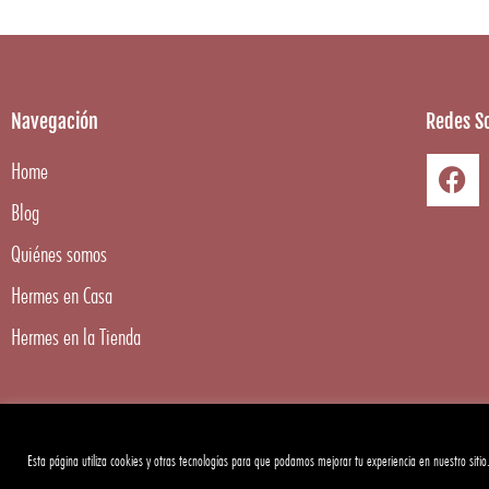
Navegación
Redes So
Home
Blog
Quiénes somos
Hermes en Casa
Hermes en la Tienda
Esta página utiliza cookies y otras tecnologías para que podamos mejorar tu experiencia en nuestro sitio
Copyright ©
2026
Hermes