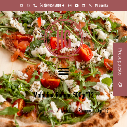
(+34)946545816
Mi cuenta
Presupuesto
Mafaldine Rummo 500gr*12
Inicio
/
Pasta y Arroz
/ Mafaldine Rummo 500gr*12