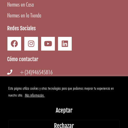
Hermes en Casa
Hermes en la Tienda
Redes Sociales
Cómo contactar
+(34)946545816
info@hermesgourmet.com
Esta página utiliza cookies y otras tecnologías para que podamos mejorar tu experiencia en
nuestro sitio.
Más información.
WhatsApp
Aceptar
Copyright ©
2026
Hermes Gourmet
|
Aviso Legal
·
Condiciones
Rechazar