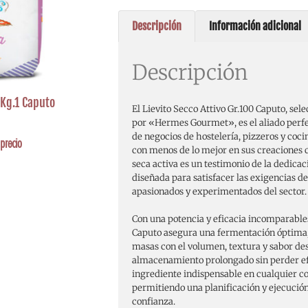
Descripción
Información adicional
Descripción
Kg.1 Caputo
El Lievito Secco Attivo Gr.100 Caputo, s
por «Hermes Gourmet», es el aliado perfe
de negocios de hostelería, pizzeros y coc
precio
con menos de lo mejor en sus creaciones c
seca activa es un testimonio de la dedicac
diseñada para satisfacer las exigencias de
apasionados y experimentados del sector.
Con una potencia y eficacia incomparables,
Caputo asegura una fermentación óptima,
masas con el volumen, textura y sabor des
almacenamiento prolongado sin perder efe
ingrediente indispensable en cualquier co
permitiendo una planificación y ejecución
confianza.