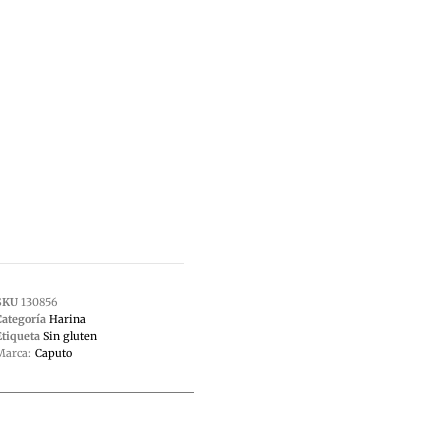
SKU
130856
Categoría
Harina
Etiqueta
Sin gluten
Marca:
Caputo