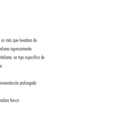
o es más que levadura de
taliana rigurosamente
taliana: un tipo específico de
r.
fermentación prolongado
vadura fresca