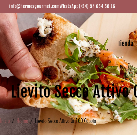
info@hermesgourmet.com
WhatsApp
(+34) 94 654 58 16
Tienda
Lievito Secco Attivo
Inicio
/
Harina
/ Lievito Secco Attivo Gr.100 Caputo