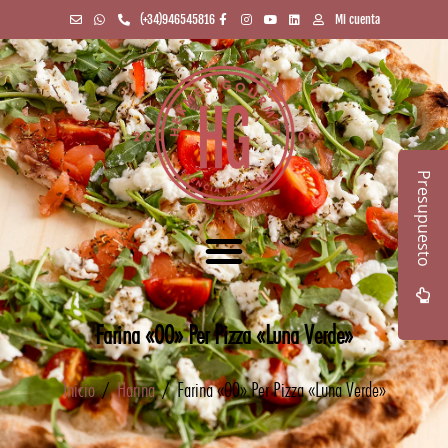
(+34)946545816
Mi cuenta
Presupuesto
Farina «00» Per Pizza «Luna Verde»
Inicio
/
Harina
/ Farina «00» Per Pizza «Luna Verde»