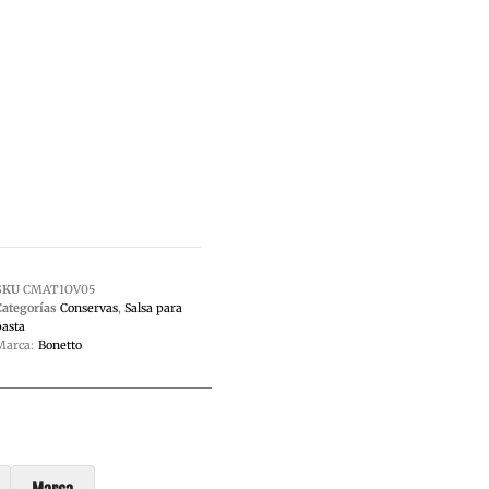
SKU
CMAT1OV05
Categorías
Conservas
,
Salsa para
pasta
Marca:
Bonetto