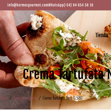
info@hermesgourmet.com
WhatsApp
(+34) 94 654 58 16
Tienda
Crema Tartufata 
Inicio
/
Salsa para pasta
/ Crema Tartufata Nera G.580