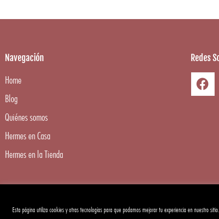
Navegación
Redes So
Home
Blog
Quiénes somos
Hermes en Casa
Hermes en la Tienda
Esta página utiliza cookies y otras tecnologías para que podamos mejorar tu experiencia en nuestro sitio
Copyright ©
2026
Hermes