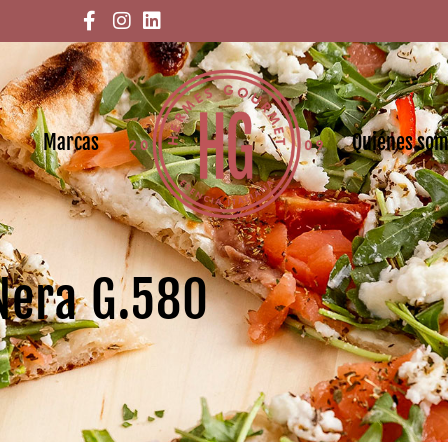
Marcas
Quiénes so
Nera G.580