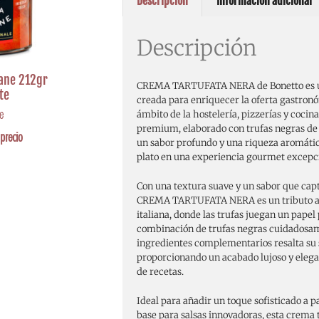
Descripción
Información adicional
Descripción
ane 212gr
CREMA TARTUFATA NERA de Bonetto es un
te
creada para enriquecer la oferta gastronó
e
ámbito de la hostelería, pizzerías y cocin
premium, elaborado con trufas negras de l
precio
un sabor profundo y una riqueza aromáti
plato en una experiencia gourmet excepci
Con una textura suave y un sabor que capt
CREMA TARTUFATA NERA es un tributo a l
italiana, donde las trufas juegan un papel
combinación de trufas negras cuidadosa
ingredientes complementarios resalta su s
proporcionando un acabado lujoso y elega
de recetas.
Ideal para añadir un toque sofisticado a p
base para salsas innovadoras, esta crema t