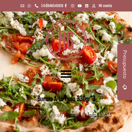
(+34)946545816
Mi cuenta
Presupuesto
Burrata A La Trufa 330gr*3
Inicio
/
Queso Fresco
/ Burrata A La Trufa 330gr*3