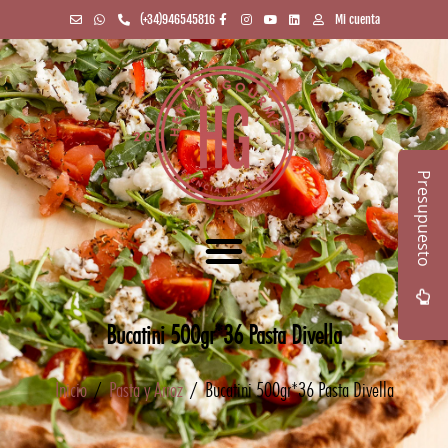
(+34)946545816
Mi cuenta
Presupuesto
Bucatini 500gr*36 Pasta Divella
Inicio
/
Pasta y Arroz
/ Bucatini 500gr*36 Pasta Divella