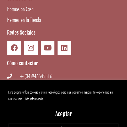
Hermes en Casa
Hermes en la Tienda
Redes Sociales
Cómo contactar
+(34)946545816
info@hermesgourmet.com
Esta página utiliza cookies y otras tecnologías para que podamos mejorar tu experiencia en
nuestro sitio.
Más información.
WhatsApp
Aceptar
Copyright ©
2026
Hermes Gourmet
|
Aviso Legal
·
Condiciones