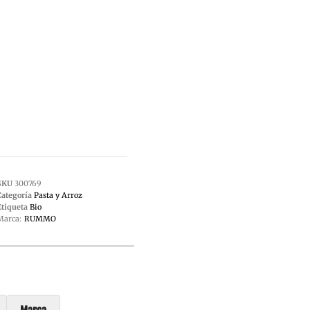
SKU
300769
Categoría
Pasta y Arroz
Etiqueta
Bio
Marca:
RUMMO