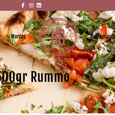
Marcas
Quiénes so
 500gr Rummo