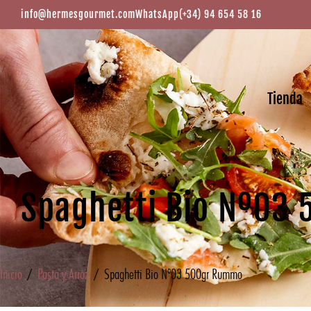
info@hermesgourmet.com
WhatsApp
(+34) 94 654 58 16
Tienda
Spaghetti Bio Nº03
Inicio
/
Pasta y Arroz
/ Spaghetti Bio Nº03 500gr Rummo