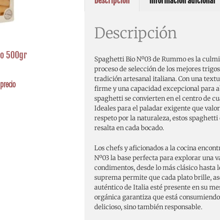
Descripción
Información adicional
Descripción
o 500gr
Spaghetti Bio Nº03 de Rummo es la culmi
proceso de selección de los mejores trigos
tradición artesanal italiana. Con una te
precio
firme y una capacidad excepcional para a
spaghetti se convierten en el centro de cu
Ideales para el paladar exigente que valora
respeto por la naturaleza, estos spaghett
resalta en cada bocado.
Los chefs y aficionados a la cocina encont
Nº03 la base perfecta para explorar una v
condimentos, desde lo más clásico hasta l
suprema permite que cada plato brille, a
auténtico de Italia esté presente en su m
orgánica garantiza que está consumiendo
delicioso, sino también responsable.