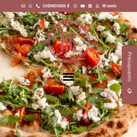
(+34)946545816
Mi cuenta
Presupuesto
Rinaldi
Inicio
/
Marcas
/ Rinaldi