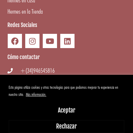
Hermes en Casa
Hermes en la Tienda
Redes Sociales
Cómo contactar
+(34)946545816
info@hermesgourmet.com
Esta página utiliza cookies y otras tecnologías para que podamos mejorar tu experiencia en
nuestro sitio.
Más información.
WhatsApp
Aceptar
Copyright ©
2026
Hermes Gourmet
|
Aviso Legal
·
Condiciones
Rechazar
generales
·
Cookies
·
Privacidad