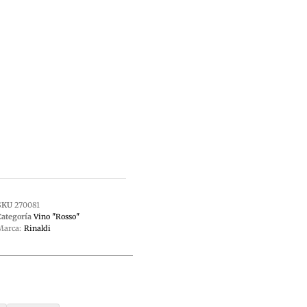
SKU
270081
Categoría
Vino "Rosso"
Marca:
Rinaldi