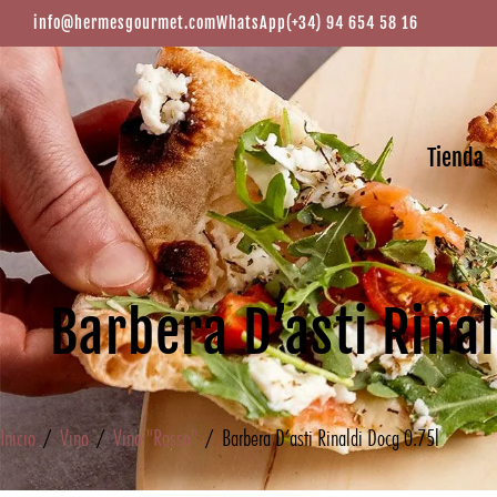
info@hermesgourmet.com
WhatsApp
(+34) 94 654 58 16
Tienda
Barbera D’asti Rinal
Inicio
/
Vino
/
Vino "Rosso"
/ Barbera D’asti Rinaldi Docg 0.75l