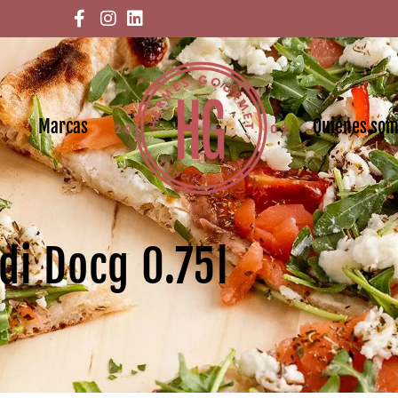
Marcas
Quiénes so
di Docg 0.75l