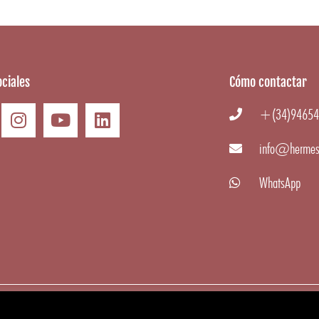
ciales
Cómo contactar
+(34)94654
info@hermes
WhatsApp
 Gourmet
|
Aviso Legal
·
Condiciones generales
·
Cookies
·
Privacidad