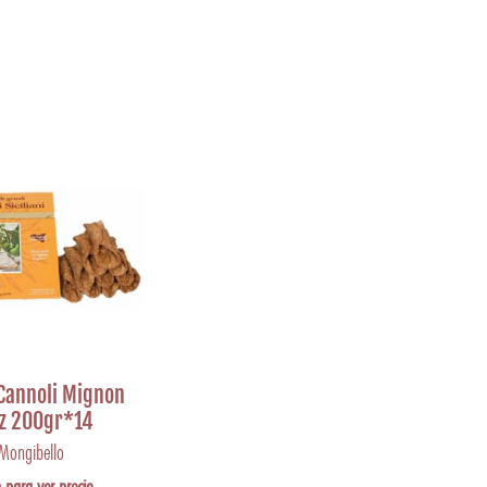
Cannoli Mignon
z 200gr*14
Mongibello