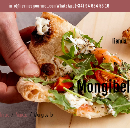
info@hermesgourmet.com
WhatsApp
(+34) 94 654 58 16
Tienda
Mongibel
Inicio
/
Marcas
/ Mongibello