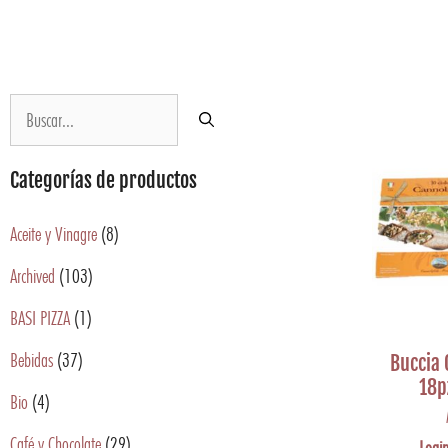
Categorías de productos
Aceite y Vinagre
(8)
Archived
(103)
BASI PIZZA
(1)
Bebidas
(37)
Buccia 
18p
Bio
(4)
Café y Chocolate
(29)