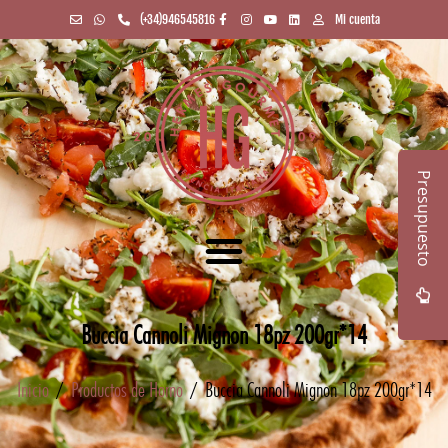
(+34)946545816
Mi cuenta
Presupuesto
Buccia Cannoli Mignon 18pz 200gr*14
Inicio
/
Productos de Horno
/ Buccia Cannoli Mignon 18pz 200gr*14