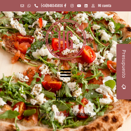
(+34)946545816
Mi cuenta
Presupuesto
Fontaneto
Inicio
/
Marcas
/ Fontaneto