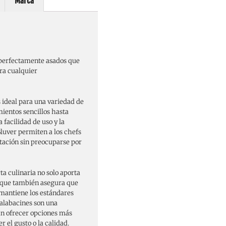
Marca
 perfectamente asados que
ara cualquier
 ideal para una variedad de
ientos sencillos hasta
facilidad de uso y la
luver permiten a los chefs
ntación sin preocuparse por
ta culinaria no solo aporta
no que también asegura que
 mantiene los estándares
calabacines son una
an ofrecer opciones más
 el gusto o la calidad.