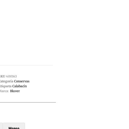
SKU
400143
Categoría
Conservas
Etiqueta
Calabacín
Marca:
Bluver