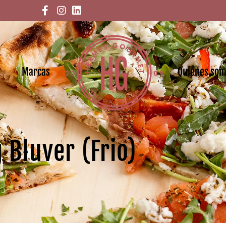
Marcas
Quiénes so
 Bluver (Frio)