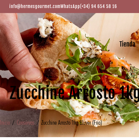
info@hermesgourmet.com
WhatsApp
(+34) 94 654 58 16
Tienda
Zucchine Arrosto 1kg
Inicio
/
Conservas
/ Zucchine Arrosto 1kg Bluver (Frio)