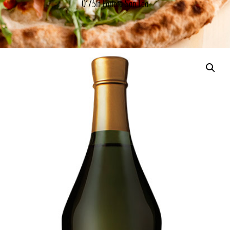
0’75lt Forteto San Leo