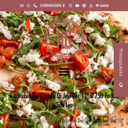
(+34)946545816
Mi cuenta
Presupuesto
Verdicchio Dei Castelli Di Jesi Doc 12º 0’75lt Forteto
San Leo
Inicio
/
Vino
/
Vino Bianco
/ Verdicchio Dei Castelli Di Jesi Doc 12º