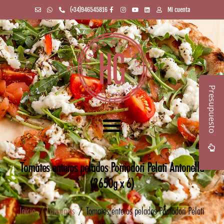
(+34)946545816
Mi cuenta
Presupuesto
Tomates enteros pelados Pomodori Pelati Antonella
(2650g x 6)
Inicio
/
Conservas
/ Tomates enteros pelados Pomodori Pelati