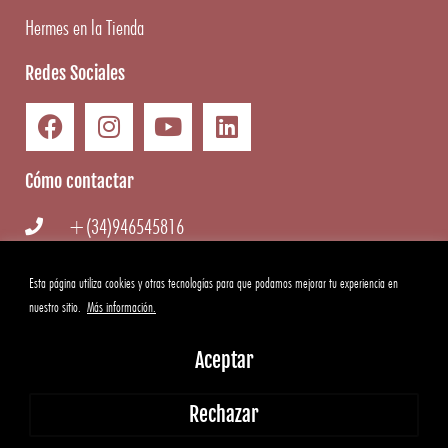
Hermes en la Tienda
Redes Sociales
Cómo contactar
+(34)946545816
info@hermesgourmet.com
Esta página utiliza cookies y otras tecnologías para que podamos mejorar tu experiencia en
nuestro sitio.
Más información.
WhatsApp
Aceptar
Copyright ©
2026
Hermes Gourmet
|
Aviso Legal
·
Condiciones
Rechazar
generales
·
Cookies
·
Privacidad