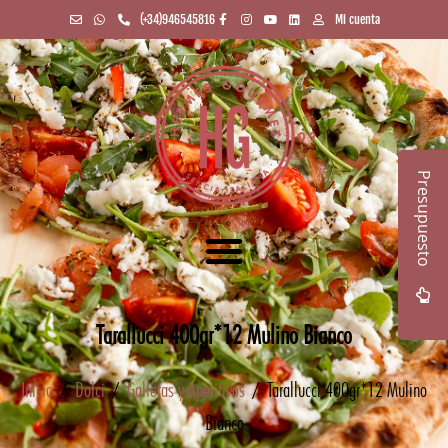
(+34)946545816
Mi cuenta
Presupuesto
Tarallucci 400gr*12 Mulino Bianco
Inicio
/
Dolci
/
Galletas y Aperitivos
/ Tarallucci 400gr*12 Mulino
Bianco