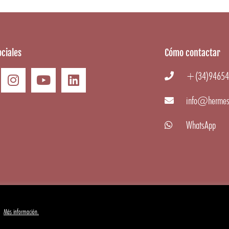
ciales
Cómo contactar
+(34)94654
info@hermes
WhatsApp
.
Más información.
 Gourmet
|
Aviso Legal
·
Condiciones generales
·
Cookies
·
Privacidad