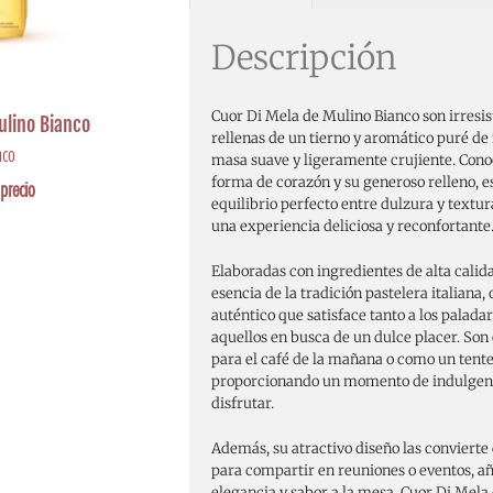
Descripción
Cuor Di Mela de Mulino Bianco son irresist
ulino Bianco
rellenas de un tierno y aromático puré d
nco
masa suave y ligeramente crujiente. Cono
forma de corazón y su generoso relleno, es
precio
equilibrio perfecto entre dulzura y textu
una experiencia deliciosa y reconfortante
Elaboradas con ingredientes de alta calid
esencia de la tradición pastelera italiana,
auténtico que satisface tanto a los palad
aquellos en busca de un dulce placer. So
para el café de la mañana o como un tente
proporcionando un momento de indulgen
disfrutar.
Además, su atractivo diseño las convierte
para compartir en reuniones o eventos, a
elegancia y sabor a la mesa. Cuor Di Mela