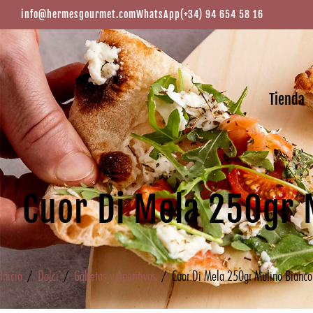
info@hermesgourmet.com
WhatsApp
(+34) 94 654 58 16
Tienda
Cuor Di Mela 250gr 
Inicio
/
Dolci
/
Galletas y Aperitivos
/ Cuor Di Mela 250gr Mulino Bianco