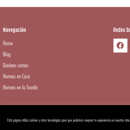
Navegación
Redes So
Home
Blog
Quiénes somos
Hermes en Casa
Hermes en la Tienda
Esta página utiliza cookies y otras tecnologías para que podamos mejorar tu experiencia en nuestro sitio
Copyright ©
2026
Hermes