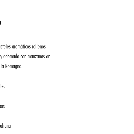
o
steles aromáticos rellenos
y adornada con manzanas en
ilia Romagna.
te.
bos
aliana