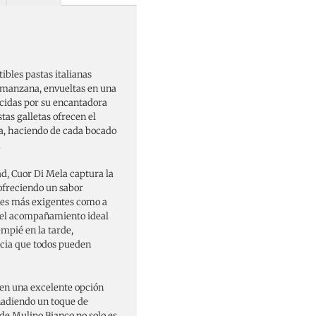
ibles pastas italianas
e manzana, envueltas en una
cidas por su encantadora
tas galletas ofrecen el
ra, haciendo de cada bocado
.
ad, Cuor Di Mela captura la
 ofreciendo un sabor
ares más exigentes como a
n el acompañamiento ideal
mpié en la tarde,
cia que todos pueden
 en una excelente opción
ñadiendo un toque de
 de Mulino Bianco no solo es