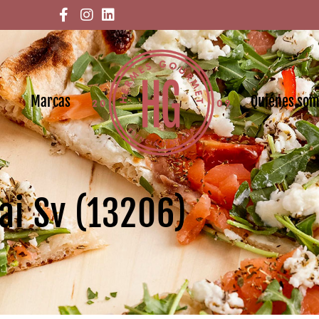
Marcas
Quiénes so
ai Sv (13206)