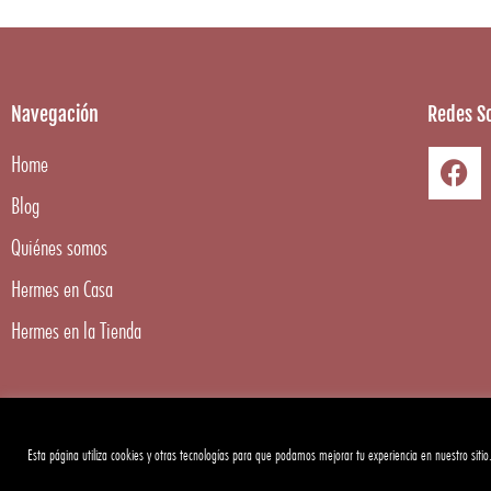
Navegación
Redes So
Home
Blog
Quiénes somos
Hermes en Casa
Hermes en la Tienda
Esta página utiliza cookies y otras tecnologías para que podamos mejorar tu experiencia en nuestro sitio
Copyright ©
2026
Hermes