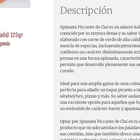
Descripción
Spianata Piccante de Clai es un salami ital
conocido por su textura densa y su sabor 
eado) 125gr
elaborado con carne de cerdo de alta cali
precio
mezcla de especias, incluyendo pimientos 
confieren un carácter distintivamente ard
prensa en una forma aplanada, característi
permite que desarrolle plenamente sus sa
curado.
Ideal para una amplia gama de usos culina
perfecta para añadir un toque picante a t
sándwiches, pizzas y más. Su sabor audaz
una excelente opción para aquellos que bu
un embutido de carácter fuerte y apasion
Optar por Spianata Piccante de Clai en tu 
producto que no solo satisface los palada
sus comidas, sino que también ofrece una