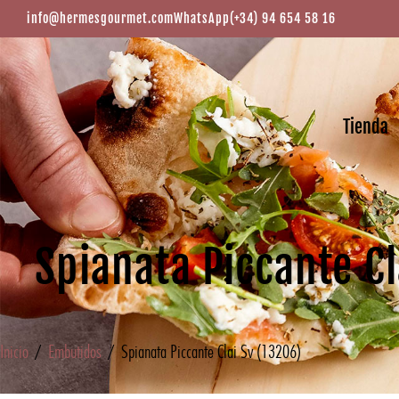
info@hermesgourmet.com
WhatsApp
(+34) 94 654 58 16
Tienda
Spianata Piccante Cl
Inicio
/
Embutidos
/ Spianata Piccante Clai Sv (13206)