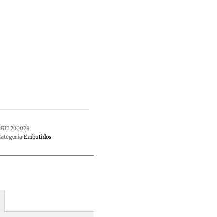
SKU
200028
Categoría
Embutidos