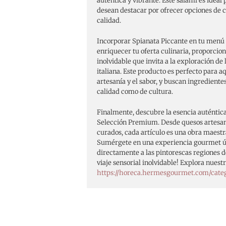
auténtica y vibrante. Este salami es ideal 
desean destacar por ofrecer opciones de c
calidad.
Incorporar Spianata Piccante en tu menú
enriquecer tu oferta culinaria, proporcion
inolvidable que invita a la exploración de 
italiana. Este producto es perfecto para a
artesanía y el sabor, y buscan ingrediente
calidad como de cultura.
Finalmente, descubre la esencia auténtica
Selección Premium. Desde quesos artesa
curados, cada artículo es una obra maestra
Sumérgete en una experiencia gourmet ún
directamente a las pintorescas regiones de
viaje sensorial inolvidable! Explora nues
https://horeca.hermesgourmet.com/cate