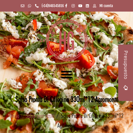
(+34)946545816
Mi cuenta
Presupuesto
Salsa Pronta Di Ciliegino 330ml*12 Agromonte
Inicio
/
Salsa para pasta
/ Salsa Pronta Di Ciliegino 330ml*12
Agromonte