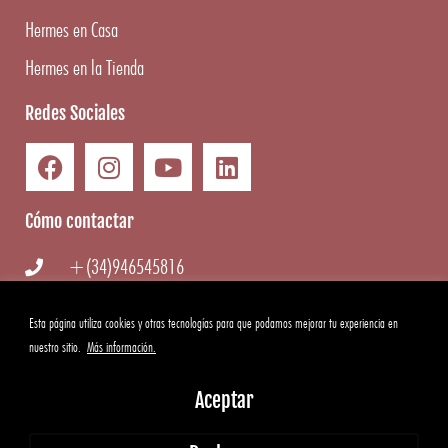
Hermes en Casa
Hermes en la Tienda
Redes Sociales
Cómo contactar
+(34)946545816
info@hermesgourmet.com
Esta página utiliza cookies y otras tecnologías para que podamos mejorar tu experiencia en
nuestro sitio.
Más información.
WhatsApp
Aceptar
Copyright ©
2026
Hermes Gourmet
|
Aviso Legal
·
Condiciones