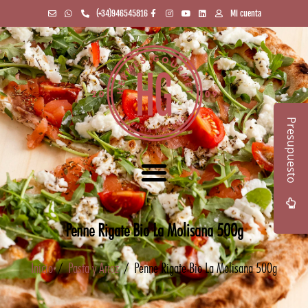
(+34)946545816
Mi cuenta
Presupuesto
Penne Rigate Bio La Molisana 500g
Inicio
/
Pasta y Arroz
/ Penne Rigate Bio La Molisana 500g