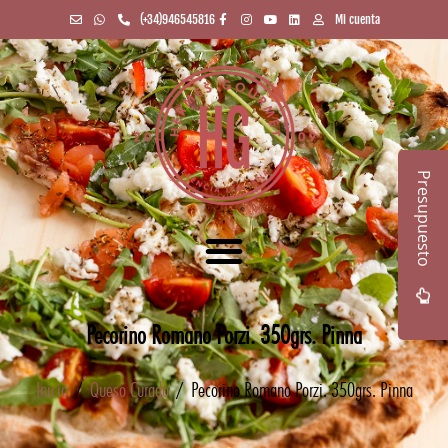
(+34)946545816
Mi cuenta
Presupuesto
Pecorino Romano Porzi. 350grs. Pinna
Inicio
/
Queso Curado
/ Pecorino Romano Porzi. 350grs. Pinna