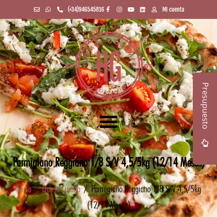
(+34)946545816
Mi cuenta
Presupuesto
Parmigiano Reggiano 1/8 S/V 4,5/5kg (12/14 Meses)
Inicio
/
Queso Curado
/ Parmigiano Reggiano 1/8 S/V 4,5/5kg
(12/14 Meses)