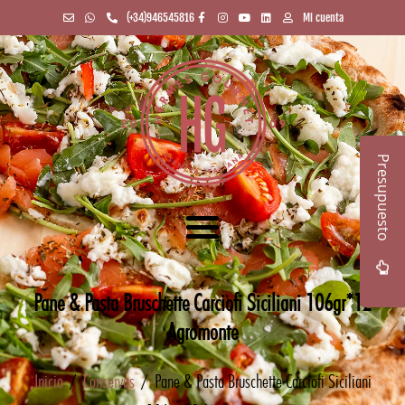
(+34)946545816
Mi cuenta
Presupuesto
Pane & Pasta Bruschette Carciofi Siciliani 106gr*12
Agromonte
Inicio
/
Conservas
/ Pane & Pasta Bruschette Carciofi Siciliani