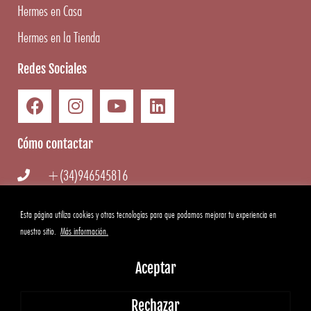
Hermes en Casa
Hermes en la Tienda
Redes Sociales
Cómo contactar
+(34)946545816
info@hermesgourmet.com
Esta página utiliza cookies y otras tecnologías para que podamos mejorar tu experiencia en
nuestro sitio.
Más información.
WhatsApp
Aceptar
Copyright ©
2026
Hermes Gourmet
|
Aviso Legal
·
Condiciones
Rechazar