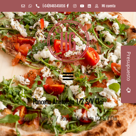
(+34)946545816
Mi cuenta
Presupuesto
Pancetta Arrotolata 1/2 S/V Clai
Inicio
/
Embutidos
/ Pancetta Arrotolata 1/2 S/V Clai