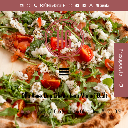
(+34)946545816
Mi cuenta
Presupuesto
Olio Verex Dop Cilento Terra Monaci 0.5lt
Inicio
/
Aceite y Vinagre
/ Olio Verex Dop Cilento Terra Monaci 0.5lt