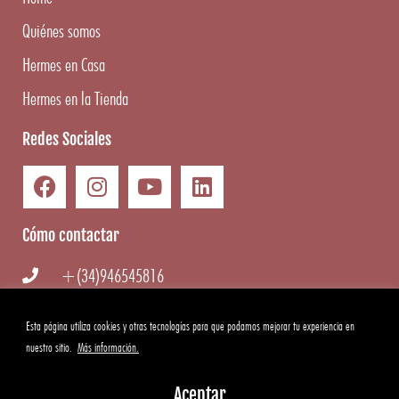
Quiénes somos
Hermes en Casa
Hermes en la Tienda
Redes Sociales
Cómo contactar
+(34)946545816
info@hermesgourmet.com
Esta página utiliza cookies y otras tecnologías para que podamos mejorar tu experiencia en
nuestro sitio.
Más información.
WhatsApp
Aceptar