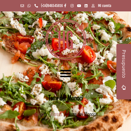
(+34)946545816
Mi cuenta
Presupuesto
Terre dei Monaci
Inicio
/
Marcas
/ Terre dei Monaci