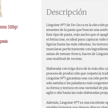
Descripción
Linguine Nº7 de De Cecco es la elección p
ummo 500gr
amantes de la pasta que buscan una autént
Este tipo de pasta, más ancho que el spa
el fettuccine, es ideal para capturar todo 
precio
ligeras hasta las más robustas. Su textur
mezclarse perfectamente con ingrediente
salsas de tomate fresco, hacen de Linguin
una multitud de recetas.
Elaborada con trigo duro de la más alta ca
proceso de producción que respeta la tradi
Linguine Nº7 garantiza una cocción perfec
solo satisface los paladares más exigente
su forma y textura en una variedad de plat
aglio e olio hasta las más elaboradas prep
Además, Linguine Nº7 es una excelente op
establecimientos que desean ofrecer pla