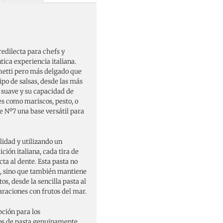
redilecta para chefs y
ica experiencia italiana.
ghetti pero más delgado que
tipo de salsas, desde las más
a suave y su capacidad de
s como mariscos, pesto, o
e Nº7 una base versátil para
lidad y utilizando un
ción italiana, cada tira de
ta al dente. Esta pasta no
s, sino que también mantiene
os, desde la sencilla pasta al
araciones con frutos del mar.
ción para los
tos de pasta genuinamente