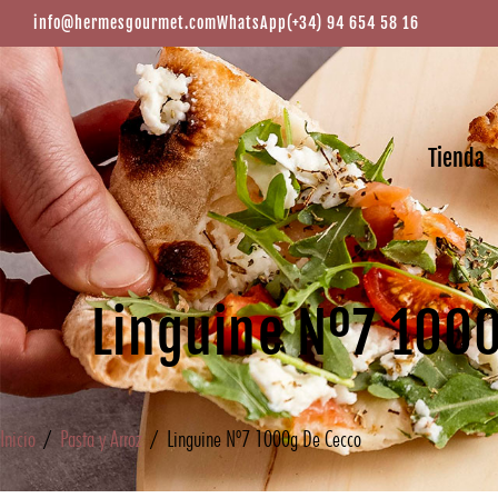
info@hermesgourmet.com
WhatsApp
(+34) 94 654 58 16
Tienda
Linguine Nº7 100
Inicio
/
Pasta y Arroz
/ Linguine Nº7 1000g De Cecco