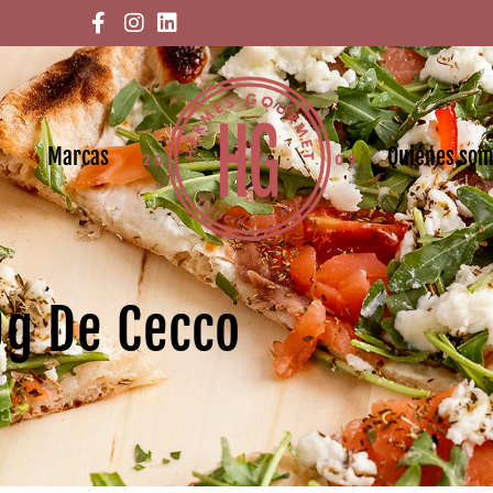
Marcas
Quiénes so
0g De Cecco