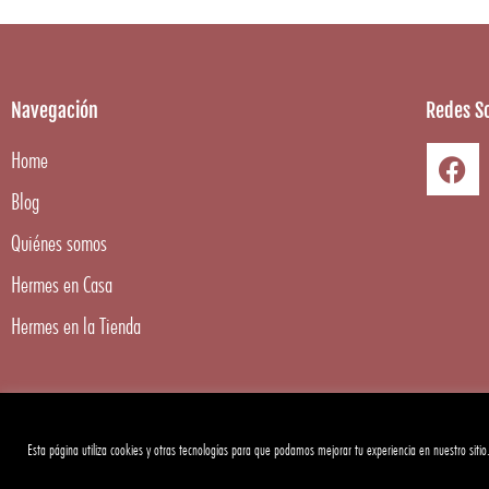
Navegación
Redes So
Home
Blog
Quiénes somos
Hermes en Casa
Hermes en la Tienda
Esta página utiliza cookies y otras tecnologías para que podamos mejorar tu experiencia en nuestro sitio
Copyright ©
2026
Hermes