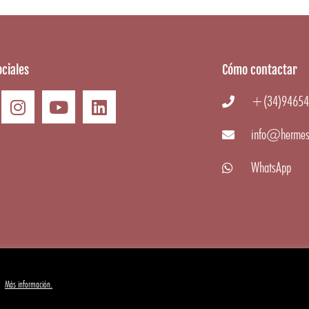
ciales
Cómo contactar
+(34)94654
info@hermes
WhatsApp
.
Más información.
 Gourmet
|
Aviso Legal
·
Condiciones generales
·
Cookies
·
Privacidad