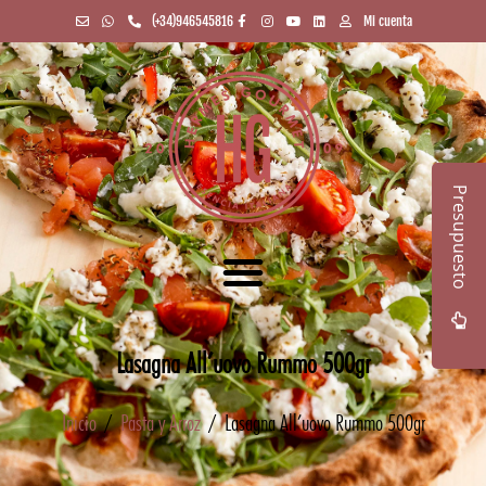
(+34)946545816
Mi cuenta
Presupuesto
Lasagna All’uovo Rummo 500gr
Inicio
/
Pasta y Arroz
/ Lasagna All’uovo Rummo 500gr