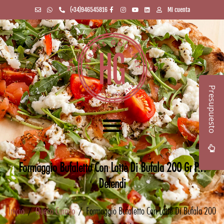
(+34)946545816
Mi cuenta
Presupuesto
Formaggio Bufaletto Con Latte Di Bufala 200 Gr P.F.
Defendi
Inicio
/
Queso Curado
/ Formaggio Bufaletto Con Latte Di Bufala 200