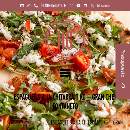
(+34)946545816
Mi cuenta
Presupuesto
ESPAGUETIS A LA CHITARRA 1 KG – GRAN CHEF
FONTANETO
Inicio
/
Pasta y Arroz
/ ESPAGUETIS A LA CHITARRA 1 KG – GRAN