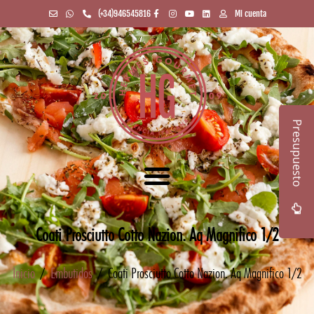
(+34)946545816
Mi cuenta
Presupuesto
Coati Prosciutto Cotto Nazion. Aq Magnifico 1/2
Inicio
/
Embutidos
/ Coati Prosciutto Cotto Nazion. Aq Magnifico 1/2