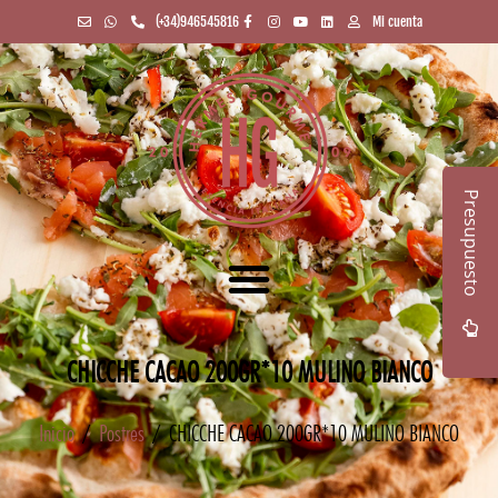
(+34)946545816
Mi cuenta
Presupuesto
CHICCHE CACAO 200GR*10 MULINO BIANCO
Inicio
/
Postres
/ CHICCHE CACAO 200GR*10 MULINO BIANCO